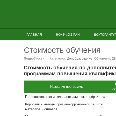
ГЛАВНАЯ
НОК ИФХЭ РАН
ДОКТОРАНТУР
Стоимость обучения
Подробности
Категория:
Допобразование
Обновлено
28
Стоимость обучения по дополни
программам повышения квалифик
Название программы
о
Гальванотехника и гальванохимическая обработка
Коррозия и методы противокоррозионной защиты
металлов и сплавов