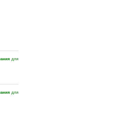
вания
для
вания
для