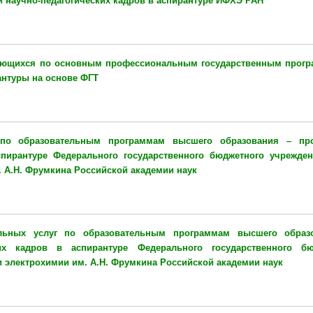
и научно-педагогических кадров в аспирантуре ИФХЭ РАН
ающихся по основным профессиональным государственным прогр
антуры на основе ФГТ
по образовательным программам высшего образования – пр
спирантуре
Федерального государственного бюджетного учрежден
. А.Н. Фрумкина Российской академии наук
ельных услуг по образовательным программам высшего образ
ких кадров в аспирантуре
Федерального государственного бю
и электрохимии им. А.Н. Фрумкина Российской академии наук