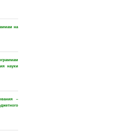
аммам на
ограммам
ия науки
ования –
джетного