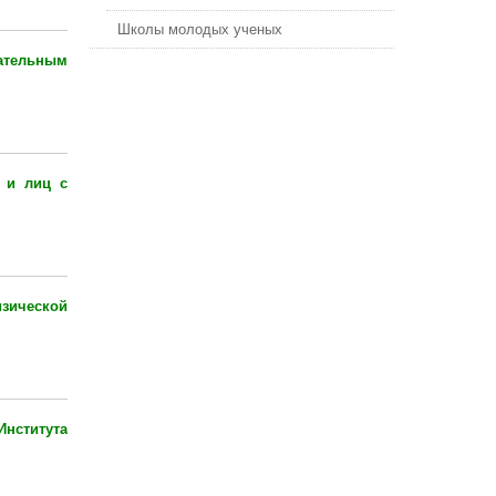
Школы молодых ученых
вательным
 и лиц с
зической
нститута