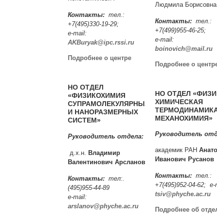
Людмила Борисовна
Контакты:
тел.:
Контакты:
тел.:
+7(495)330-19-29;
+7(499)955-46-25;
e-mail:
e-mail:
AKBuryak@ipc.rssi.ru
boinovich@mail.ru
Подробнее о центре
Подробнее о центр
НО ОТДЕЛ
НО ОТДЕЛ «ФИЗИ
«ФИЗИКОХИМИЯ
ХИМИЧЕСКАЯ
СУПРАМОЛЕКУЛЯРНЫХ
ТЕРМОДИНАМИКА
И НАНОРАЗМЕРНЫХ
МЕХАНОХИМИЯ»
СИСТЕМ»
Руководитель отд
Руководитель отдела:
академик РАН
Анат
д.х.н.
Владимир
Иванович Русанов
Валентинович Арсланов
Контакты:
тел.:
Контакты:
тел:.
+7(495)952-04-62; e-m
(495)955-44-89
tsiv@phyche.ac.ru
e-mail:
arslanov@phyche.ac.ru
Подробнее об отде