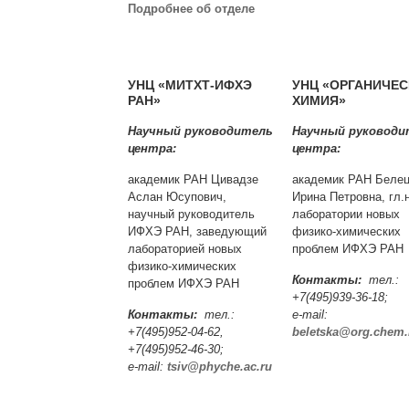
Подробнее об отделе
УНЦ «МИТХТ-ИФХЭ
УНЦ «ОРГАНИЧЕ
РАН»
ХИМИЯ»
Научный руководитель
Научный руководи
центра:
центра:
академик РАН Цивадзе
академик РАН Белец
Аслан Юсупович,
Ирина Петровна, гл.н
научный руководитель
лаборатории новых
ИФХЭ РАН, заведующий
физико-химических
лабораторией новых
проблем ИФХЭ РАН
физико-химических
Контакты:
тел.:
проблем ИФХЭ РАН
+7(495)939-36-18;
Контакты:
тел.:
e-mail:
+7(495)952-04-62,
beletska@org.chem
+7(495)952-46-30;
e-mail:
tsiv@phyche.ac.ru