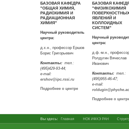
БАЗОВАЯ КАФЕДРА
БАЗОВАЯ КАФЕД
"ОБЩАЯ ХИМИЯ,
"ФИЗИКОХИМИЯ
РАДИОХИМИЯ И
ПОВЕРХНОСТНЫ
РАДИАЦИОННАЯ
ЯВЛЕНИЙ И
ХИМИЯ"
КОЛЛОИДНЫХ
СИСТЕМ"
Научный руководитель
Научный руководи
центра:
центра:
д.х.н., профессор Ершов
д.ф.-м.н., профессо
Борис Григорьевич
Ролдугин Вячеслав
Контакты:
тел.:
Иванович
(495)429-93-44;
Контакты:
тел.:
e-mail:
(495)955-46-47;
ershov@ipc.rssi.ru
e-mail:
Подробнее о центре
roldugin@phyche.ac
Подробнее о центр
Вы здесь:
Главная
НОК ИФХЭ РАН
Cтрукт