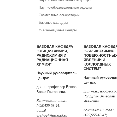
Научно-образовательные отделы
Совместные лаборатории
Базовые кафедры
Учебно-научные центры
БАЗОВАЯ КАФЕДРА
БАЗОВАЯ КАФЕД
"ОБЩАЯ ХИМИЯ,
"ФИЗИКОХИМИЯ
РАДИОХИМИЯ И
ПОВЕРХНОСТНЫ
РАДИАЦИОННАЯ
ЯВЛЕНИЙ И
ХИМИЯ"
КОЛЛОИДНЫХ
СИСТЕМ"
Научный руководитель
Научный руководи
центра:
центра:
д.х.н., профессор Ершов
д.ф.-м.н., профессо
Борис Григорьевич
Ролдугин Вячеслав
Контакты:
тел.:
Иванович
(495)429-93-44;
Контакты:
тел.:
e-mail:
(495)955-46-47;
ershov@ipc.rssi.ru